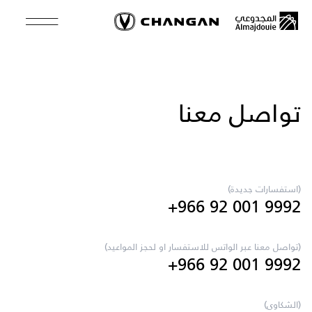
Skip
to
main
content
تواصل معنا
(استفسارات جديدة)
+966 92 001 9992
(تواصل معنا عبر الواتس للاستفسار او لحجز المواعيد)
+966 92 001 9992
(الشكاوى)