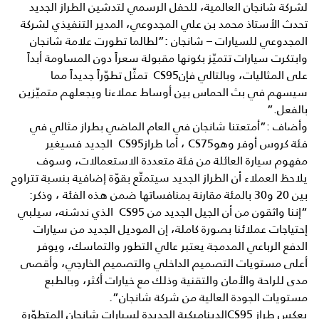
لشركة شانجان العالمية، للحفل الرسمي لتدشين الطراز الجديد
تحدث الأستاذ محمد بن علي المجدوعي، المدير التنفيذي لشركة
المجدوعي للسيارات – شانجان :”لطالما تطورت علامة شانجان
وابتكرت سيارات تتميّز بكونها مقبولة سعراً دون المساومة أبداً
على المثاليات، وبالتالي فإنCS95 تمثّل تطوّراً جديداً مما
سيسهم في بث الحماس بين أوساط عملاءنا ويجعلهم متميّزين
بالفعل.”
وأضاف :”أمتعتنا شانجان في العام الماضي بطراز مثالي في
فئة كروس أوفر وهوCS75 ، أما طرازCS95 الجديد فسيغير
مفهوم سيارة العائلة من فئة متعددة الاستعمالات، وسوف
يلاحظ العملاء أن الطراز الجديد سيتمتّع بقوّة إضافية بنسبة تتراوح
بين 20 و30 بالمئة مقارنة بمنافساتها ضمن هذه الفئة ، وذكر:
“إننا واثقون من أن الجيل الجديد من CS95 الذي ندشنه، سيلبي
إحتياجات عملائنا بصورة كاملة، إن الموديل الجديد من سيارات
الدفع الرباعي المدمجة يعتبر عالي التطور والتماسك، ويوفر
أعلى مستويات التصميم الداخلي والتصميم الخارجي، وأقصى
مدى للراحة والأمان والتقنية وذلك مع خيارات أكثر، وبالطبع
مستويات الجودة العالية من شركة شانجان”.
يعكس طراز CS95الديناميكية الجديدة لسيارات شانجان المتطوّرة