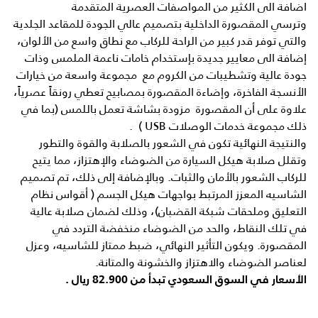
اضافة الى الكثير من المواصفات العصرية المتقدمة
وترسي المقصورة الداخلية بتصميم عالي الجودة للمقاعد الجلدية
والتي توفر قدر كبير من الراحة للركاب مع نطاق واسع من الألوان،
إضافة الى معايير جديدة بإستخدام خامات ناعمة الملمس وذات
جودة عالية وتشطيبات من الكروم مع مجموعة واسعة من خيارات
الأنسجة الفاخرة، وإضاءة المقصورة بمصابيح تعطي رونقاً عصرياً،
علاوة على أن المقصورة مزودة بشاشة تعمل باللمس (بما في
ذلك مجموعة خدمات الوصلات USB ) .
والنتيجة النهائية تكون في الشعور بالصلابة والقوة والتطور
وتقلل صلابة هيكل السيارة من الضوضاء والإهتزاز، مما يتيح
للركاب الشعور بالأمان والثبات. وبالإضافة إلى ذلك، تم تصميم
الشاسيه المعزز المرتبط بواجهات هيكل الجسم ( أقواس نظام
التعليق وملحقات شبكة القضبان)، وذلك لضمان صلابة عالية
في تلك النقاط، والحد من الضوضاء منخفضة التردد في
المقصورة. ويكون التأثير النهائي، ضبط ممتاز للشاسيه، وعزل
لعناصر الضوضاء والاهتزاز والخشونة والمتانة.
الأسعار في السوق السعودي تبدأ من 82.900 ريال .