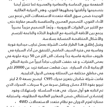
المفعمة بروح الحماسة والمغامرة والعصرية كما تتميّز أيضا
بتصميمها وأناقتها ومظهرها القوي، وهي المركبة العائلية
الوحيدة ضمن سوق الفئة متعددة الاستعمالات التي تجمع بين
الأداء القوي، التصميم العصري والمنافسة بالسعر مقارنة حتى
مع الكثير من الطرزات الاوروبية ، ويُعدّ التصميم مزيجاً عصرياً
يجمع بين الأناقة الرياضية مع الخطوط الحادّة والناعمة للجسم
والأشكال المتناقضة المنسابة بسلاسة.
وقبل إطلاق هذا الطراز قامت الشركة بعمل تجارب ميدانية قوية
وقاسية في فترة الصيف الماضي للتحقق من آداء السيارة في
ظروف مناخية قاسية جداً وصلت الى اكثر من 50 درجة مئوية في
بعض الفترات، و قد حققت التجارب نجاحاً كبيراً من ناحية النتائج
الإيجابية لأداء السيارة، حيث قطعت مسافة تزيد عن 20000 كلم
في مناطق مختلفة من المملكة وبعض الدول الخليجية.
قامت شركة شانجان بتعزيز محرك CS95 ليصبح بسعة 2.0 ليتر
تيربو بقوة 233 حصان وبناقل سرعة من 6 سرعات، المحرك الذي
تم انتاجه هو أول محرك في هذه السلسلة بإستهلاك وقود
إقتصادي استثنائي ضمن المعايير العالمية المطلوبة، واستجابة
ممتازة لعزم الدوران مع نظام متعدد الاستعمالات 4WD ،