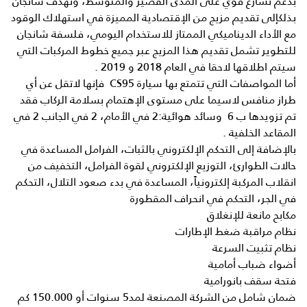
بدعم تسارع قوي على المدى القصير والمتوسط، وتهدف شانجان
بذلكإلى تقديم مزيج من الإقتصادية المميزة في استهلاك الوقود
مع الأداء الديناميكي الممتاز للاستخدام اليومي، فلسفة شانجان
للتطوير تشمل تقديم هذا المزيج عبر جميع خطوط المركبات التي
سيتم اطلاقها لاحقا في العام 2018 و 2019 .
أما المواصفات التي تتمتع بها سيارة CS95 فإنها لاتقل عن أي
طراز منافس لاسيما على مستوى الإهتمام بسلامة الركاب فقد
تم تزويدها ب 6 وسائد هوائية:2 في الأمام، 2 في الجانب 2 في
المقاعد الخلفية .
بالإضافة إلى التحكم الإلكتروني بالثبات، الفرامل المساعدة في
حالات الطوارئ، التوزيع الإلكتروني لقوة الفرامل، التخفيف من
انقلاب المركبة إلكترونياً، المساعدة في بدء صعود التلال، التحكم
في الجر، التحكم في انحراف المقطورة
مكابح مانعة للإنغلاق
نظام مراقبة ضغط الإطارات
نظام تثبيت السرعة
أضواء ضباب أمامية
فتحة سقف بانورامية
ضمان شامل من الشركة المصنعة لمد5 سنوات أو 150.000 كم