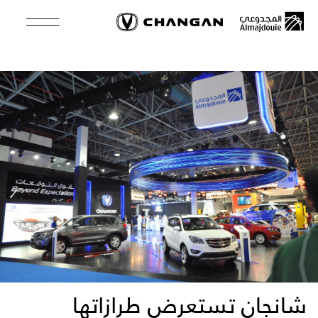
Skip
to
main
content
شانجان تستعرض طرازاتها