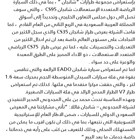
بإستعراض مجموعة طرازات “شانجان ” ، بما في ذلك السيارة
الرياضة المتعددة الإستعمالات شانجان CS95 ، والتي سوف
تصل الى دول مجلس التعاون الخليجي وتحديداً إلى أسواق
المملكة العربية السعودية في الربع الثاني من العام القادم ، كما
قامت الشركة بعرض طراز شانجان CS35 والذي سجل الكثير من
النجاحات على مستوى العالم خاصة بعد ان تم ادخال الكثير من
التعديلات والتحسينات عليه ، كما تم عرض طراز CS75 الرياضي
المتعدد الاستعمالات ، ذو الآداء المميز على الطرق المعبدة
والوعرة على حد سواء .
كما تم استعراض سيارة شانجان EADO الرائعة والتي تنافس
بقوة في فئة سيارات السيدان المتوسطة الحجم بمحرك سعة 1.6
لتر ، والتي حققت مركزا متقدما في فئتها. كذلك تم استعراض
طراز V7 الطراز المدمج الرائد في فئة السيارات الصغيرة.
وبهذه المناسبة تحدث محمد بن علي المجدوعي المدير التنفيذي
لشركة المجدوعي – شانجان قائلا: “تأتي مشاركتنا في المعرض
السعودي الدولي للسيارات ، ضمن الاطار العام للإستراتيجية
التسويقية التي نتبعها، بما في ذلك ان نكون اقرب ما يمكن من
المستهلك المحلي وذلك للتعرف عن كثب على رأيه في خدماتنا ،
خاصة خدمات ما بعد البيع “