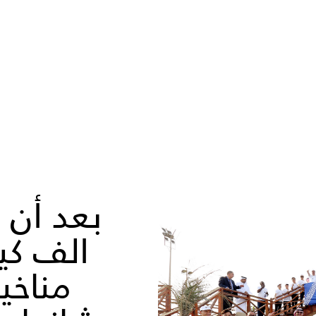
الف كي
مناخي