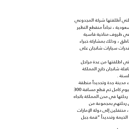
لتي أطلقتها شركة المجدوعي
ودية ، نجاحاً منقطع النظير
مسافة تزيد عن 20 الف كيلومتر في ظروف مناخية قاسية
مئوية في بعض المناطق ، وذلك بمشاركة خبراء
قدرات سيارات شانجان على
ي اطلقتها من عدة مراحل
لقافلة شانجان خارج المملكة
لسنة .
ء مدينة جدة وتحديداً منطقة
“بحرة” الشهيرة بالتضاريس الطبيعية والكثبان الرملية ، استمرت ليوم كامل تم قطع مسافة 300
حلتها في مدن المملكة باتجاه
ل رحلتهم بمجموعة من
، منتقلين إلى دولة الإمارات
 الخيمة وتحديداً “قمة جبل