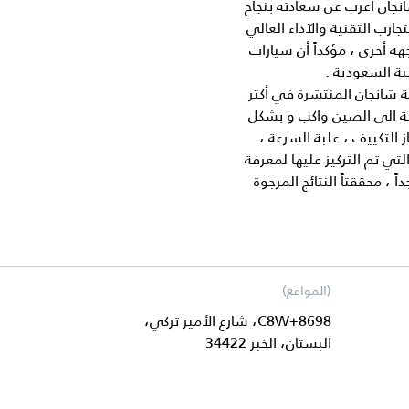
نجان أعرب عن سعادته بنجاح
ارب التقنية والآداء العالي
ة أخرى ، مؤكداً أن سيارات
ية السعودية .
ة شانجان المنتشرة في أكثر
ضافة الى الصين واكب و بشكل
ز التكييف ، علبة السرعة ،
تي تم التركيز عليها لمعرفة
 ، محققتاً النتائج المرجوة
(المواقع)
8698+C8W، شارع الأمير تركي،
البستان، الخبر 34422