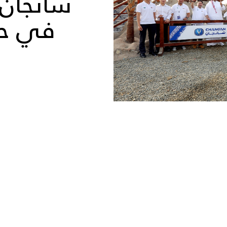
شانجان –
في حم