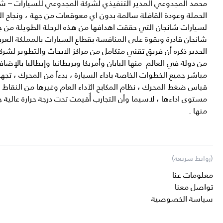
محمد المجدوعي المدير التنفيذي لشركة المجدوعي للسيارات – شا
الحملة وعودة القافلة سالمة بدون اي معوقعات من جهة ، ونجاح التج
لسيارات شانجان التي حققت اهدافها من هذه الرحلة الطويلة من جه
شانجان قادرة وبقوة على المنافسة بقطاع السيارات بالمملكة العرب
الجدير ذكره أن فريق تقني متكامل من مراكز الابحاث والتطوير لشرك
من دولة في العالم منها اليابان وأمريكا وبريطانيا وإيطاليا بالإ
مباشر جميع الخطوات الخاصة باداء السيارة ، بدءاً من المحرك ، تجها
قياس ضغط المحرك ، نظام المكابح الآداء العام وغيرها من النقاط ال
مستوى اداءها ، لاسيما وأن التجارب أٌقيمت تحت درجة حرارة عالية جداً
منها .
(روابط سريعة)
معلومات عنا
تواصل معنا
سياسة الخصوصية