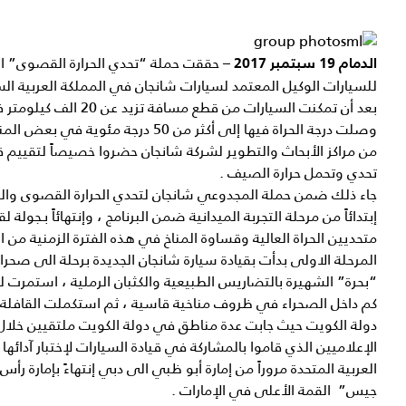
حققت حملة “تحدي الحرارة القصوى” ا
الدمام 19 سبتمبر 2017 –
للسيارات الوكيل المعتمد لسيارات شانجان في المملكة العربية السع
بعد أن تمكنت السيارات من قطع 
وصلت درجة الحراة فيها إلى أكثر من 50 درجة 
من مراكز الأبحاث والتطوير لشركة شانجان حضروا خصيصاً لتقييم 
تحدي وتحمل حرارة الصيف .
جاء ذلك ضمن حملة المجدوعي شانجان لتحدي الحرارة القصوى والت
إبتدائاً من مرحلة التجربة الميدانية ضمن البرنامج ، وإنتهائاً بـجولة 
متحديين الحراة العالية وقساوة المناخ في هذه الفترة الزمنية من ا
المرحلة الاولى بدأت بقيادة سيارة شانجان الجديدة برحلة الى صحرا
كم داخل الصحراء في ظروف مناخية قاسية ، ثم استكملت القافلة ر
دولة الكويت حيث جابت عدة مناطق في دولة الكويت ملتقيين خلا
الإعلاميين الذي قاموا بالمشاركة في قيادة السيارات لإختبار آدائها 
العربية المتحدة مروراً من إمارة أبو ظبي الى دبي إنتهاءً بإمارة رأس
جيس” القمة الأعلى في الإمارات .