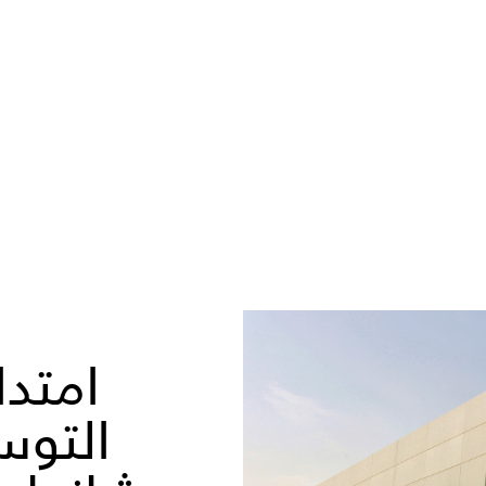
امتدا
التوس