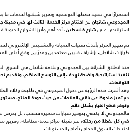
استمرارًا في تنفيذ خططها التوسعية وتعزيز شبكتها لخدمات ما بعد
عن
المجدوعي شانجان
افتتاح مركز الخدمة الثالث لها في مدينة ج
استراتيجي على
، أحد أهم وأبرز الشوارع الحيوية ف
شارع فلسطين
تم تجهيز المركز بأحدث تقنيات الصيانة والتشخيص الإلكتروني لت
طرازات شانجان، بإشراف فنيين معتمدين ومدرّبين وفق أعلى المعا
منذ انطلاق الشراكة بين المجدوعي وعلامة شانجان في السوق ا
تنفيذ استراتيجية واضحة تهدف إلى التوسع المنظم، وتقديم تجربة
التوقعات
.
وقد أثمرت هذه الرؤية عن دخول المجدوعي في طليعة وكلاء العلا
مع
تميز ملحوظ عن باقي العلامات من حيث جودة المنتج، مستوى ا
.
وتوفر قطع الغيار بشكل دائم
فالمجدوعي لا يكتفي بتوفير سيارات متميزة فحسب، بل يحرص 
، عبر شبكة مراكز خدمة متكاملة، وفريق م
في كل نقطة من رحلته
احتياجات السوق المحلي بأعلى المستويات.