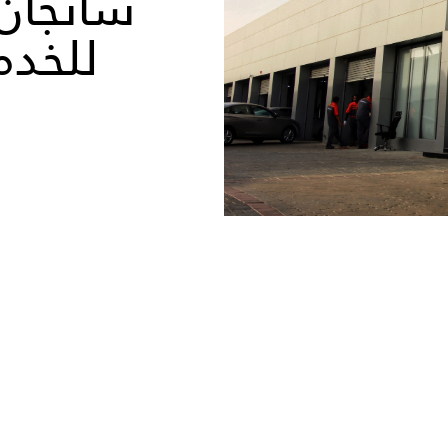
شانجان ت
للخد