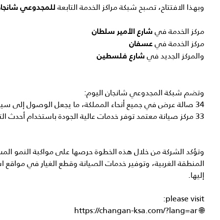
وبهذا الافتتاح، تصبح شبكة مراكز الخدمة التابعة
للمجدوعي شانجا
مركز الخدمة في
شارع الأمير سلطان
مركز الخدمة في
عسفان
والمركز الجديد في
شارع فلسطين
وتضم شبكة
المجدوعي شانجان
اليوم:
34 صالة عرض في جميع أنحاء المملكة، ما يجعل الوصول إلى سيارات شانجان أكثر سهولة
33 مركز صيانة معتمد توفر خدمات عالية الجودة باستخدام أحدث التقنيات وتوفير قطع الغيار
وتؤكد الشركة من خلال هذه الخطوة حرصها على مواكبة النمو المس
المنطقة الغربية، وتوفير خدمات الصيانة وقطع الغيار في مواقع ا
إليها.
please visit:
https://changan-ksa.com/?lang=ar
🌐