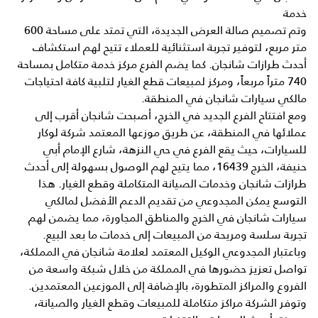
خدمة
وتم تصميم صالة العرض الجديدة، التي تمتد على مساحة 600
متر مربع، لتوفير تجربة استثنائية للعملاء تتيح لهم استكشاف
أحدث طرازات شانجان. كما يضم الفرع مركز خدمة متكامل بمساحة
740 متراً مربعاً، ومركز لمبيعات قطع الغيار لتلبية كافة احتياجات
مالكي سيارات شانجان في المنطقة.
ومع افتتاح الفرع الجديد في الخرج، أصبحت شانجان أقرب إلى
عملائها في المنطقة، عن طريق موزعها المعتمد شركة لوكار
للسيارات، حيث يقع الفرع في حي النزهة، شارع الإمام أبي
حنيفة، الخرج 16439، مما يتيح لهم الوصول بسهولة إلى أحدث
طرازات شانجان وخدمات الصيانة المتكاملة وقطع الغيار. هذا
التوسع يمكن المجدوعي من تقديم الدعم الأفضل لمالكي
سيارات شانجان في الخرج والمناطق المجاورة، مما يضمن لهم
تجربة سلسة ومريحة من المبيعات إلى خدمات ما بعد البيع.
وباعتبار المجدوعي الوكيل المعتمد لعلامة شانجان في المملكة،
تواصل تعزيز حضورها في المملكة من خلال شبكة واسعة من
الفروع والمراكز المتطورة، بالإضافة إلى الموزعين المعتمدين.
وتوفر الشركة مراكز متكاملة للمبيعات وقطع الغيار والصيانة،