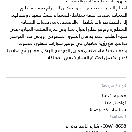
مجهزة بأحدث المعدات والتقنيات.
افتتاح الفرع الجديد في الخرج يعكس الالتزام بتوسيع نطاق
الخدمات وتقديم تجربة متكاملة للعميل، بحيث يسهل وصولهم
إلى أحدث طرازات شانجان والاستفادة من خدمات الصيانة
المتطورة وتوفر قطع الغيار. مما يعزز قدرة العلامة التجارية على
تلبية الطلب المتزايد في السوق السعودي. ويأتي هذا التوسع
تماشياً مع رؤية شانجان في توفير سيارات متطورة مدعومة
بخدمات متكاملة تعكس معايير الجودة والابتكار، مما يرسّخ مكانتها
كخيار مفضل لعشاق السيارات في المملكة.
(روابط سريعة)
معلومات عنا
تواصل معنا
سياسة الخصوصية
(المواقع)
8698+C8W، شارع الأمير تركي،