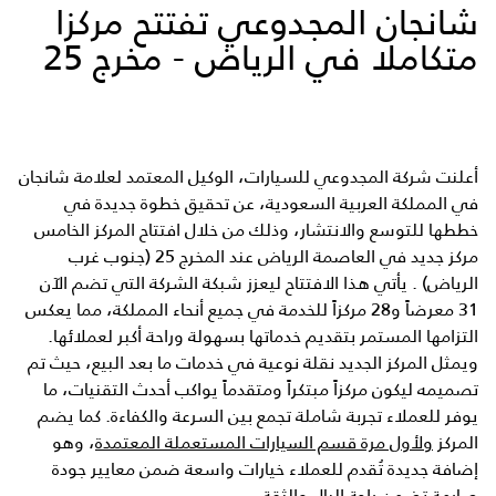
شانجان المجدوعي تفتتح مركزا
متكاملا في الرياض - مخرج 25
أعلنت شركة المجدوعي للسيارات، الوكيل المعتمد لعلامة شانجان
في المملكة العربية السعودية، عن تحقيق خطوة جديدة في
خططها للتوسع والانتشار، وذلك من خلال افتتاح المركز الخامس
مركز جديد في العاصمة الرياض عند المخرج 25 (جنوب غرب
الرياض) . يأتي هذا الافتتاح ليعزز شبكة الشركة التي تضم الآن
31 معرضاً و28 مركزاً للخدمة في جميع أنحاء المملكة، مما يعكس
التزامها المستمر بتقديم خدماتها بسهولة وراحة أكبر لعملائها.
ويمثل المركز الجديد نقلة نوعية في خدمات ما بعد البيع، حيث تم
تصميمه ليكون مركزاً مبتكراً ومتقدماً يواكب أحدث التقنيات، ما
يوفر للعملاء تجربة شاملة تجمع بين السرعة والكفاءة. كما يضم
المركز
ولأول مرة قسم السيارات المستعملة المعتمدة
، وهو
إضافة جديدة تُقدم للعملاء خيارات واسعة ضمن معايير جودة
صارمة تضمن راحة البال والثقة.