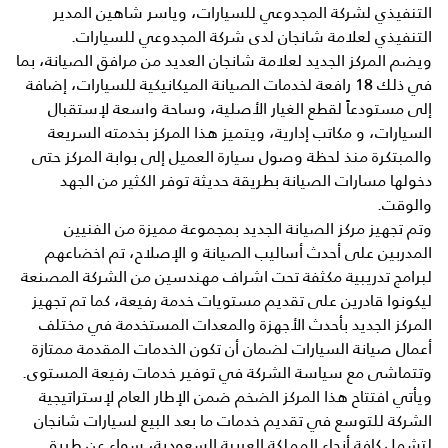
التنفيذي لشركة المجدوعي للسيارات، وياسر شاهين المدير
التنفيذي لعلامة شانجان لدى شركة المجدوعي للسيارات.
ويضم المركز الجديد لعلامة شانجان العديد من مرافق الصيانة، بما
في ذلك 18 رافعة لخدمات الصيانة الميكانيكية للسيارات، إضافة
إلى مستودعاً لقطع الغيار الأصلية، وساحة واسعة لإستقبال
السيارات، و مكاتب إدارية، ويتميز هذا المركز بخدمته السريعة
والمبتكرة منذ لحظة وصول سيارة العميل إلى بوابة المركز حتى
دخولها مسارات الصيانة بطريقة حديثة توفر الكثير من الجهد
والوقت.
وتم تجهيز مركز الصيانة الجديد بمجموعة مميزة من الفنيين
المدربين على أحدث أساليب الصيانة و الإصلاح، تم اخضاعهم
لبرامج تدريبية مكثفة تحت اشراف مهندسين من الشركة المصنعة
ليكونوا قادرين على تقديم مستويات خدمة رفيعة، كما تم تجهيز
المركز الجديد بأحدث الأجهزة والمعدات المستخدمة في مختلف
أعمال صيانة السيارات لضمان أن تكون الخدمات المقدمة ممتازة
وتتماشى مع سياسة الشركة في توفير خدمات رفيعة المستوى.
ويأتي افتتاح هذا المركز الضخم ضمن الإطار العام لإستراتيجية
الشركة للتوسع في تقديم خدمات ما بعد البيع لسيارات شانجان
لتشمل كافة أنحاء المملكة العربية السعودية، سواء عن طريق