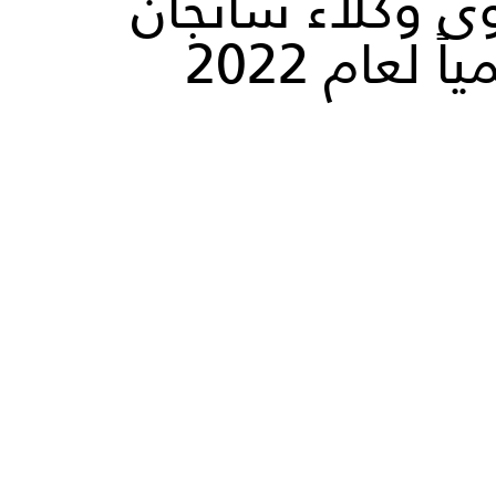
 وكلاء شانجان
اً لعام 2022