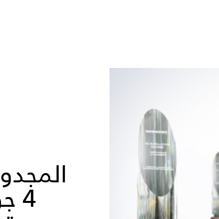
المجدو
4 ج