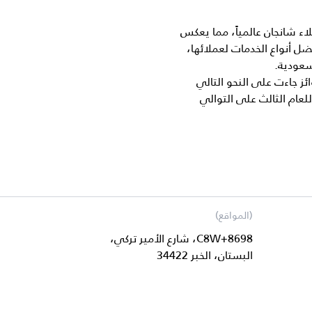
ء شانجان عالمياً، مما يعكس
ل أنواع الخدمات لعملائها،
سعودية.
ائز جاءت على النحو التالي
(المواقع)
8698+C8W، شارع الأمير تركي،
البستان، الخبر 34422