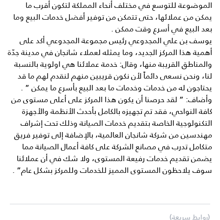
الموضوعة للتوسع في مختلف أنحاء المملكة لتكون أقرب ما
يمكن من عملائها، حتى تتمكن من توفير أفضل خدمات البيع وما
بعد البيع في أسرع وقت ممكن .
يوسف بن علي المجدوعي رئيس مجموعة المجدوعي أكد على
أهمية هذا المركز الجديد، وما يمثله لعملاء شانجان في مدينة جدّة
والمناطق القريبة منها، وقال: خدمة عملائنا هي اولوية بالنسبة
لنا، ونحن نسعى دائماً لأن نكون قريبين منهم لنقدم لهم ما قد
يحتاجون له من خدمات وخدمات ما بعد البيع بأسرع ما يمكن ” .
وأضاف: ” لقد حرصنا أن يكون هذا المركز على أعلى مستوى من
كافة النواحي، فقد تم تجهيزه بالكامل بأحدث الأنظمة والأجهزة
التكنولوجية الخاصة بتقديم خدمات الصيانة وذلك تحت إشراف
مهندسين من شركة شانجان العالمية، بالإضافة إلى توفير فريق
متكامل تدرب في مصانع الشركة على كافة أعمال الصيانة مما
يضمن تقديم خدمات رفيعة المستوى، ولا شك في أن عملائنا
سوف يلاحظون المستوى المميز للخدمات وللمركز بشكل عام” .
(روابط سريعة)