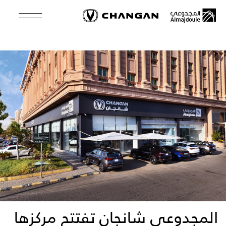
Skip
to
main
content
المجدوعي شانجان تفتتح مركزها